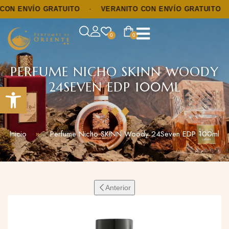
 ENVÍO GRATUITO
·
VERANITO CON ENVÍO GRATUITO
·
0
0
PERFUME NICHO SKINN WOODY
24SEVEN EDP 100ML
Abrir barra de herramientas
Inicio
Perfume Nicho SKINN Woody 24Seven EDP 100ml
Anterior