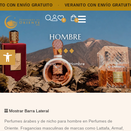
 CON ENVÍO GRATUITO
·
VERANITO CON ENVÍO GRATUITO
0
0
HOMBRE
Abrir barra de herramientas
Inicio
Hombre
Mostrar Barra Lateral
Perfumes árabes y de nicho para hombre en Perfumes de
Oriente. Fragancias masculinas de marcas como Lattafa, Armaf,