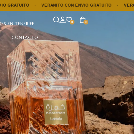
ITO
·
VERANITO CON ENVÍO GRATUITO
·
VERANITO CON
0
0
ES EN TENERIFE
CONTACTO