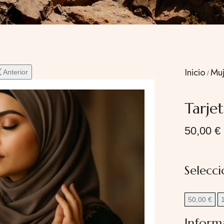
Inicio
Muj
Anterior
Tarje
50,00
€
Selecc
50,00
€
Inform