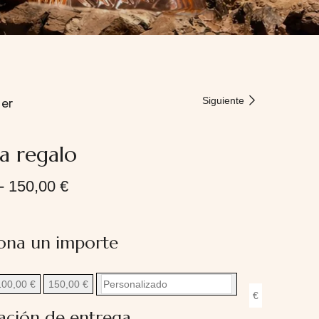
er
Siguiente
ta regalo
-
150,00
€
iona un importe
100,00
€
150,00
€
€
ación de entrega