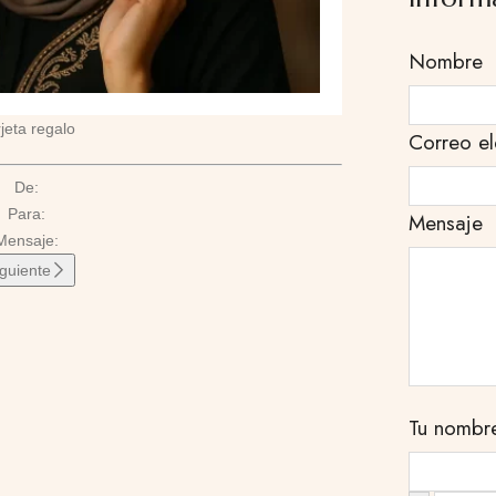
Nombre
jeta regalo
Correo el
De:
Para:
Mensaje
Mensaje:
iguiente
Tu nombr