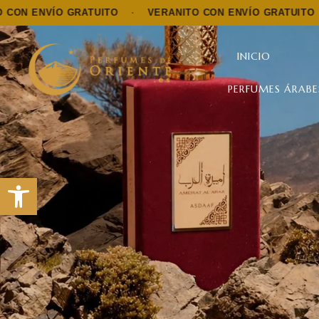
ÍO GRATUITO
·
VERANITO CON ENVÍO GRATUITO
·
VERAN
INICIO
PERFUMES ÁRABE
Abrir barra de herramientas