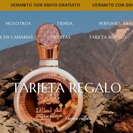
ITO CON ENVÍO GRATUITO
·
VERANITO CON ENVÍO GRATU
NOSOTROS
TIENDA
PERFUMES ÁRAB
S EN CANARIAS
OFERTAS
TARJETA REGALO
TARJETA REGALO
Inicio
Tarjeta regalo