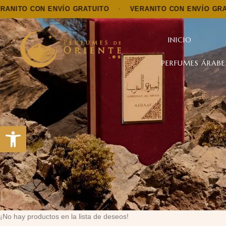
TO CON ENVÍO GRATUITO
·
VERANITO CON ENVÍO GRATUIT
INICIO
PERFUMES ÁRABE
Abrir barra de herramientas
¡No hay productos en la lista de deseos!