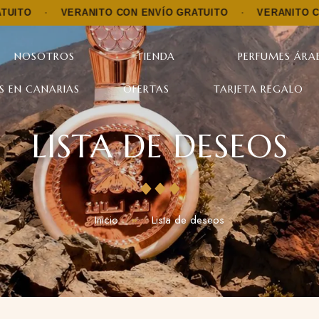
O
·
VERANITO CON ENVÍO GRATUITO
·
VERANITO CON E
NOSOTROS
TIENDA
PERFUMES ÁRAB
S EN CANARIAS
OFERTAS
TARJETA REGALO
LISTA DE DESEOS
Inicio
Lista de deseos