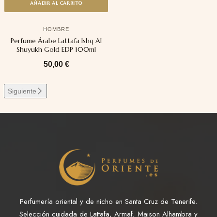
AÑADIR AL CARRITO
HOMBRE
Perfume Árabe Lattafa Ishq Al
Shuyukh Gold EDP 100ml
50,00
€
Siguiente
Perfumería oriental y de nicho en Santa Cruz de Tenerife.
Selección cuidada de Lattafa, Armaf, Maison Alhambra y