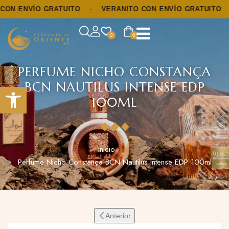
 ENVÍO GRATUITO
·
VERANITO CON ENVÍO GRATUITO
·
0
0
PERFUME NICHO CONSTANÇA
BCN NAUTILUS INTENSE EDP
Abrir barra de herramientas
100ML
Inicio
Perfume Nicho Constança BCN Nautilus Intense EDP 100ml
Anterior