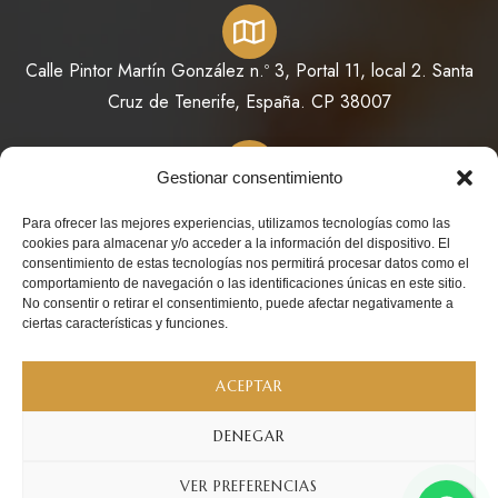
Calle Pintor Martín González n.º 3, Portal 11, local 2. Santa
Cruz de Tenerife, España. CP 38007
Gestionar consentimiento
822 64 11 73 / 623 98 78 08
Para ofrecer las mejores experiencias, utilizamos tecnologías como las
cookies para almacenar y/o acceder a la información del dispositivo. El
consentimiento de estas tecnologías nos permitirá procesar datos como el
comportamiento de navegación o las identificaciones únicas en este sitio.
No consentir o retirar el consentimiento, puede afectar negativamente a
info@perfumesdeoriente.es
ciertas características y funciones.
ACEPTAR
DENEGAR
Copyright 2026 – © Todos los derechos reservados – Design
VER PREFERENCIAS