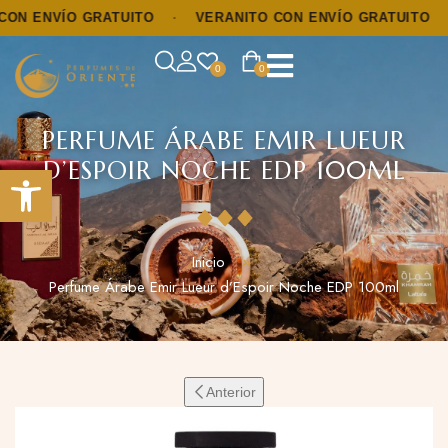
 ENVÍO GRATUITO
·
VERANITO CON ENVÍO GRATUITO
·
0
0
PERFUME ÁRABE EMIR LUEUR
D’ESPOIR NOCHE EDP 100ML
Abrir barra de herramientas
Inicio
Perfume Árabe Emir Lueur d’Espoir Noche EDP 100ml
Anterior