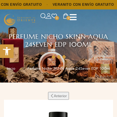
N ENVÍO GRATUITO
·
VERANITO CON ENVÍO GRATUITO
·
0
0
PERFUME NICHO SKINN AQUA
24SEVEN EDP 100ML
Abrir barra de herramientas
Inicio
Perfume Nicho SKINN Aqua 24Seven EDP 100ml
Anterior