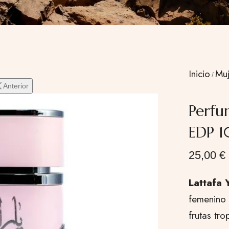
Inicio
Muj
Anterior
Perfu
EDP 
25,00
€
Lattafa
femenino 
frutas tro