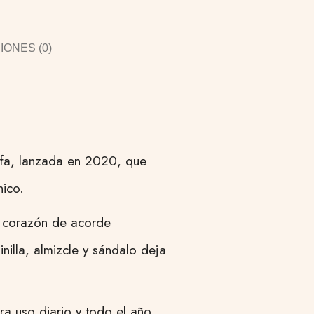
ONES (0)
ttafa, lanzada en 2020, que
nico.
El corazón de acorde
nilla, almizcle y sándalo deja
a uso diario y todo el año.