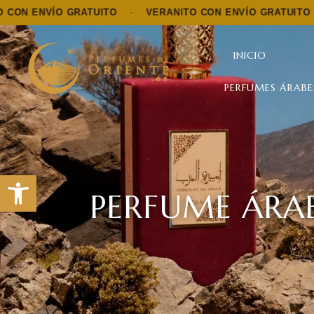
O GRATUITO
·
VERANITO CON ENVÍO GRATUITO
·
VERAN
INICIO
PERFUMES ÁRABE
Abrir barra de herramientas
PERFUME ÁRAB