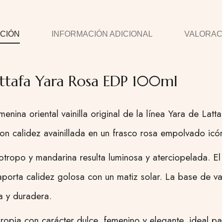
CIÓN
INFORMACIÓN ADICIONAL
VALORACI
ttafa Yara Rosa EDP 100ml
menina oriental vainilla original de la línea Yara de La
con calidez avainillada en un frasco rosa empolvado icó
otropo y mandarina resulta luminosa y aterciopelada. 
aporta calidez golosa con un matiz solar. La base de vai
a y duradera.
opia con carácter dulce, femenino y elegante, ideal par