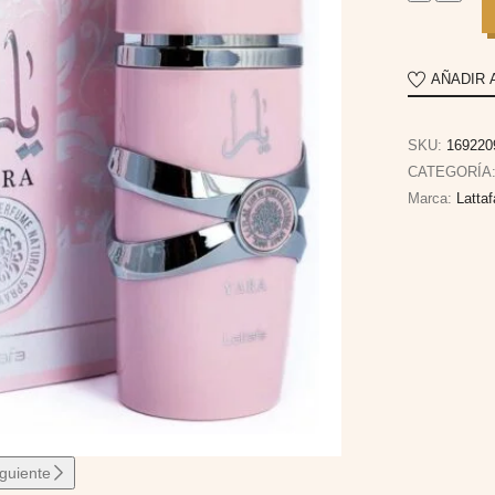
AÑADIR 
SKU:
169220
CATEGORÍA
Marca:
Latta
iguiente