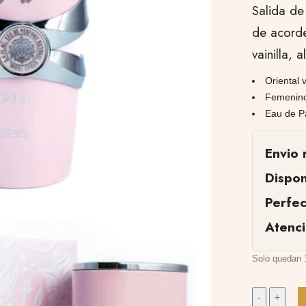
Salida de
de acorde
vainilla, 
Oriental v
Femenino 
Eau de P
Envio 
Dispon
Perfe
Atenc
Solo quedan 