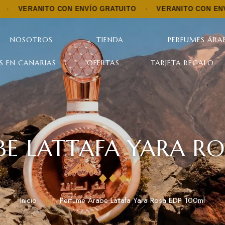
ITO CON ENVÍO GRATUITO
·
VERANITO CON ENVÍO GRATUI
NOSOTROS
TIENDA
PERFUMES ÁRAB
S EN CANARIAS
OFERTAS
TARJETA REGALO
E LATTAFA YARA R
Inicio
Perfume Árabe Lattafa Yara Rosa EDP 100ml