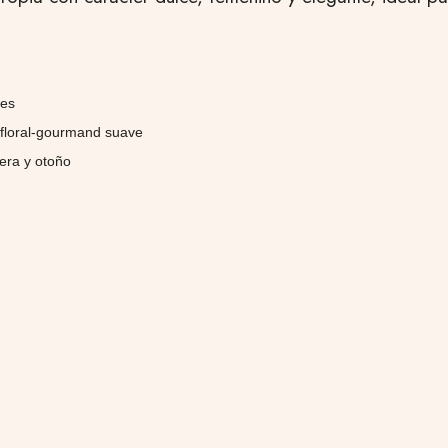
les
 floral-gourmand suave
era y otoño