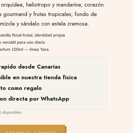
 orquídea, heliotropo y mandarina; corazón
 gourmand y frutas tropicales; fondo de
almizcle y sándalo con estela cremosa.
ainilla floral-frutal, identidad propia
versátil para uso diario
arfum 100ml — línea Yara
rapido desde Canarias
ible en nuestra tienda fisica
cto como regalo
ion directa por WhatsApp
1 disponibles