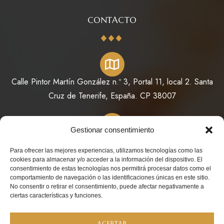
CONTACTO
Calle Pintor Martín González n.º 3, Portal 11, local 2. Santa
Cruz de Tenerife, España. CP 38007
Gestionar consentimiento
822 64 11 73 / 623 98 78 08
Para ofrecer las mejores experiencias, utilizamos tecnologías como las
cookies para almacenar y/o acceder a la información del dispositivo. El
consentimiento de estas tecnologías nos permitirá procesar datos como el
comportamiento de navegación o las identificaciones únicas en este sitio.
No consentir o retirar el consentimiento, puede afectar negativamente a
info@perfumesdeoriente.es
ciertas características y funciones.
ACEPTAR