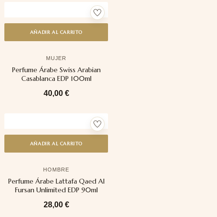
AÑADIR AL CARRITO
MUJER
Perfume Árabe Swiss Arabian
Casablanca EDP 100ml
40,00
€
AÑADIR AL CARRITO
HOMBRE
Perfume Árabe Lattafa Qaed Al
Fursan Unlimited EDP 90ml
28,00
€