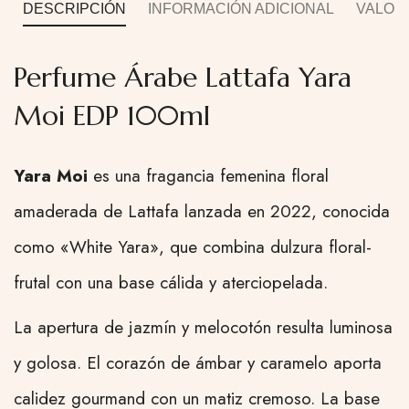
DESCRIPCIÓN
INFORMACIÓN ADICIONAL
VALORA
Perfume Árabe Lattafa Yara
Moi EDP 100ml
Yara Moi
es una fragancia femenina floral
amaderada de Lattafa lanzada en 2022, conocida
como «White Yara», que combina dulzura floral-
frutal con una base cálida y aterciopelada.
La apertura de jazmín y melocotón resulta luminosa
y golosa. El corazón de ámbar y caramelo aporta
calidez gourmand con un matiz cremoso. La base