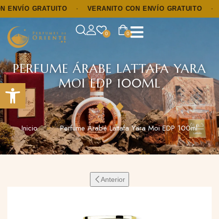
NVÍO GRATUITO
·
VERANITO CON ENVÍO GRATUITO
·
VE
0
0
PERFUME ÁRABE LATTAFA YARA
MOI EDP 100ML
Abrir barra de herramientas
Inicio
Perfume Árabe Lattafa Yara Moi EDP 100ml
Anterior