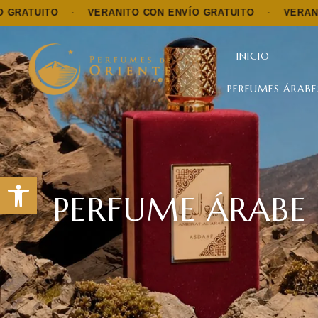
O
·
VERANITO CON ENVÍO GRATUITO
·
VERANITO CON E
INICIO
PERFUMES ÁRABE
Abrir barra de herramientas
PERFUME ÁRABE 