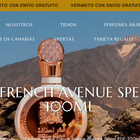
NVÍO GRATUITO
·
VERANITO CON ENVÍO GRATUITO
·
VER
NOSOTROS
TIENDA
PERFUMES ÁRAB
S EN CANARIAS
OFERTAS
TARJETA REGALO
FRENCH AVENUE SP
100ML
Inicio
Perfume Árabe French Avenue Spectre Ghost EDP 100ml