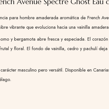
ench Avenue Spectre Ghost Eau
ncia para hombre amaderada aromática de French Aven
bre vibrante que evoluciona hacia una vainilla amader
momo y bergamota abre fresca y especiada. El corazón 
rutal y floral. El fondo de vainilla, cedro y pachulí dej
carácter masculino pero versátil. Disponible en Canari
élago.