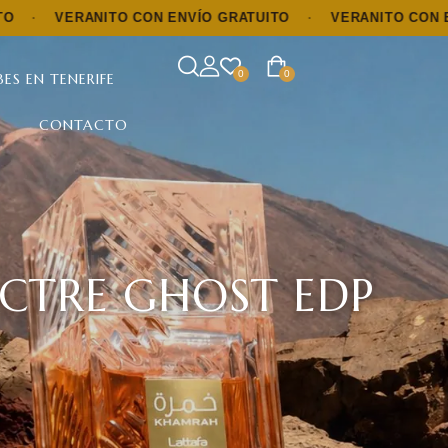
ANITO CON ENVÍO GRATUITO
·
VERANITO CON ENVÍO GRA
0
0
ES EN TENERIFE
CONTACTO
ECTRE GHOST EDP