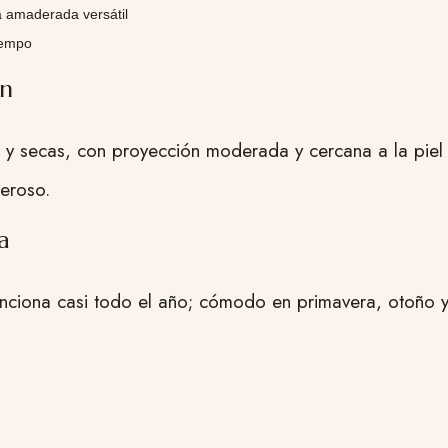
a amaderada versátil
iempo
ón
 y secas, con proyección moderada y cercana a la piel 
neroso.
a
unciona casi todo el año; cómodo en primavera, otoño y