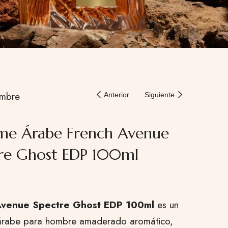
mbre
Anterior
Siguiente
me Árabe French Avenue
re Ghost EDP 100ml
Avenue Spectre Ghost EDP 100ml
es un
árabe para hombre amaderado aromático,