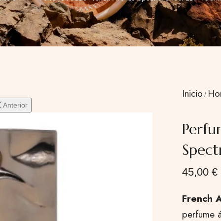
Inicio
Ho
Anterior
Perfu
Spect
45,00
€
French 
perfume 