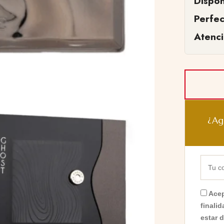
Dispon
Perfe
Atenc
¿Ag
Acep
finali
estar 