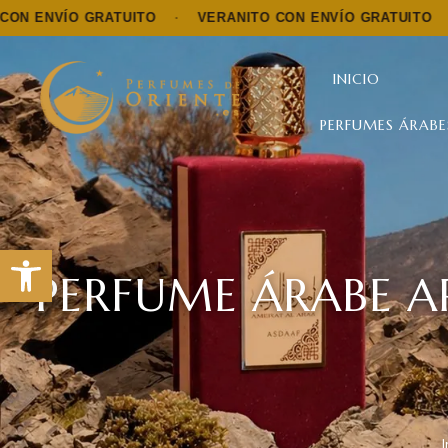
GRATUITO
·
VERANITO CON ENVÍO GRATUITO
·
VERANIT
INICIO
PERFUMES ÁRABE
Abrir barra de herramientas
PERFUME ÁRABE A
I