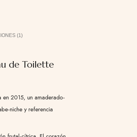
ONES (1)
u de Toilette
da en 2015, un amaderado-
be-niche y referencia
 frutal-cítrica. El corazón