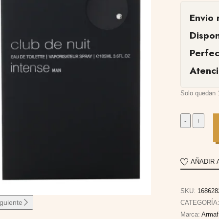
Envio 
Dispon
Perfe
Atenc
Solo quedan 
AÑADIR 
SKU:
168628
iguiente
CATEGORÍA
Marca:
Armaf