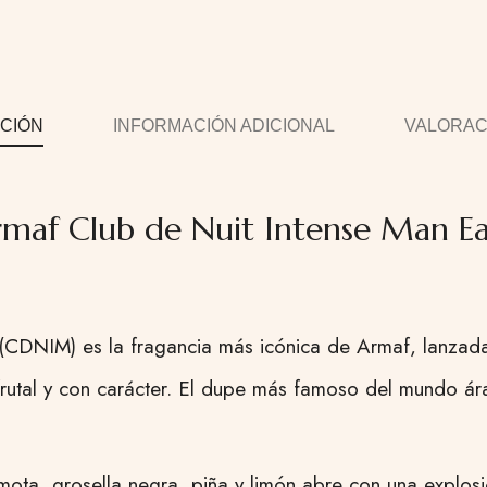
CIÓN
INFORMACIÓN ADICIONAL
VALORACI
maf Club de Nuit Intense Man Ea
(CDNIM) es la fragancia más icónica de Armaf, lanza
rutal y con carácter. El dupe más famoso del mundo ára
ta, grosella negra, piña y limón abre con una explosión