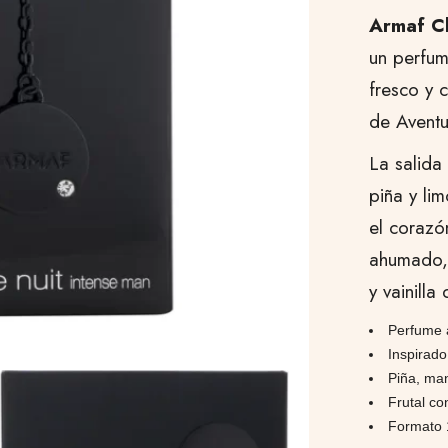
Armaf C
un perfu
fresco y 
de Aventu
La salida
piña y lim
el corazó
ahumado, 
y vainilla
Perfume 
Inspirad
Piña, ma
Frutal co
Formato 