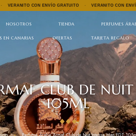
O CON ENVÍO GRATUITO
·
VERANITO CON ENVÍO GRATUITO
NOSOTROS
TIENDA
PERFUMES ÁRAB
S EN CANARIAS
OFERTAS
TARJETA REGALO
RMAF CLUB DE NUIT
105ML
nicio
Perfume Árabe Armaf Club de Nuit Intense Man EDT 105m