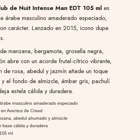
lub de Nuit Intense Man EDT 105 ml
es
me árabe masculino amaderado especiado,
con carácter. Lanzado en 2015, icono dupe
s.
 de manzana, bergamota, grosella negra,
ón abre con un acorde frutal-cítrico vibrante,
n de rosa, abedul y jazmín añade un toque
y el fondo de almizcle, ámbar gris, pachulí
 deja estela cálida y duradera.
árabe masculino amaderado especiado
o en Aventus de Creed
nzana, abedul ahumado y almizcle
n base cálida y duradera
105 ml