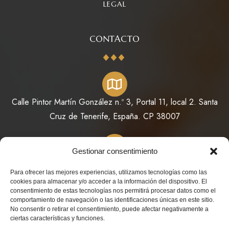
LEGAL
CONTACTO
Calle Pintor Martín González n.º 3, Portal 11, local 2. Santa
Cruz de Tenerife, España. CP 38007
Gestionar consentimiento
822 64 11 73 / 623 98 78 08
Para ofrecer las mejores experiencias, utilizamos tecnologías como las
cookies para almacenar y/o acceder a la información del dispositivo. El
consentimiento de estas tecnologías nos permitirá procesar datos como el
comportamiento de navegación o las identificaciones únicas en este sitio.
No consentir o retirar el consentimiento, puede afectar negativamente a
info@perfumesdeoriente.es
ciertas características y funciones.