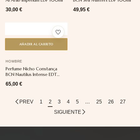
Al Arab Imperium EDP 100ml
BCN Sea Masters EDP 100ml
30,00
€
49,95
€
AÑADIR AL CARRITO
HOMBRE
Perfume Nicho Constança
BCN Nautilus Intense EDT
100ml
65,00
€
PREV
1
2
3
4
5
…
25
26
27
SIGUIENTE