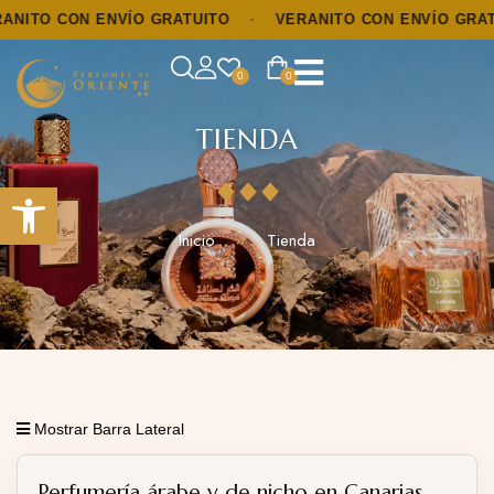
ITO CON ENVÍO GRATUITO
·
VERANITO CON ENVÍO GRATU
0
0
TIENDA
Abrir barra de herramientas
Inicio
Tienda
Mostrar Barra Lateral
Perfumería árabe y de nicho en Canarias