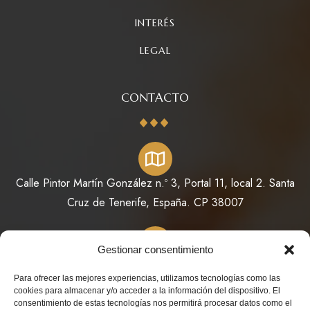
INTERÉS
LEGAL
CONTACTO
Calle Pintor Martín González n.º 3, Portal 11, local 2. Santa
Cruz de Tenerife, España. CP 38007
Gestionar consentimiento
822 64 11 73 / 623 98 78 08
Para ofrecer las mejores experiencias, utilizamos tecnologías como las
cookies para almacenar y/o acceder a la información del dispositivo. El
consentimiento de estas tecnologías nos permitirá procesar datos como el