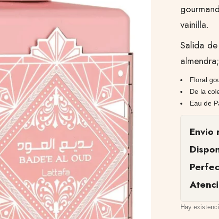
gourmand
vainilla.
Salida de
almendra;
Floral g
De la col
Eau de P
Envio 
Dispon
Perfe
Atenc
Hay existenc