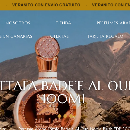
ITO CON ENVÍO GRATUITO
·
VERANITO CON ENVÍO GRATUI
NOSOTROS
TIENDA
PERFUMES ÁRAB
S EN CANARIAS
OFERTAS
TARJETA REGALO
TTAFA BADE’E AL OU
100ML
icio
Perfume Árabe Lattafa Bade’e Al Oud Noble Blush EDP 10