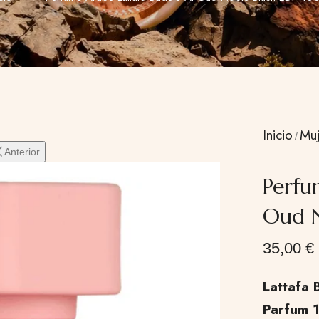
Inicio
Muj
Anterior
Perfu
Oud N
35,00
€
Lattafa 
Parfum 