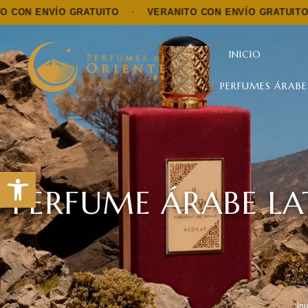
O GRATUITO
·
VERANITO CON ENVÍO GRATUITO
·
VERAN
INICIO
PERFUMES ÁRABE
Abrir barra de herramientas
PERFUME ÁRABE LA
In