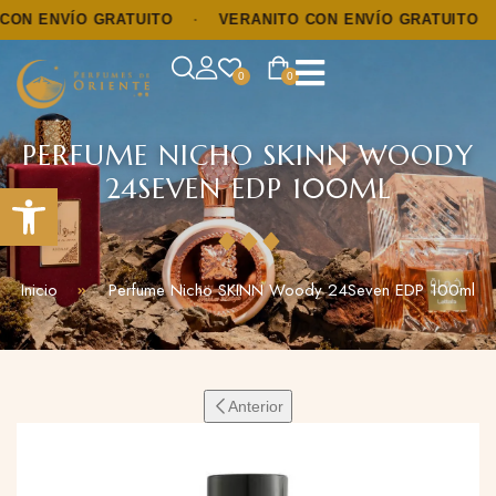
 ENVÍO GRATUITO
·
VERANITO CON ENVÍO GRATUITO
·
0
0
PERFUME NICHO SKINN WOODY
24SEVEN EDP 100ML
Abrir barra de herramientas
Inicio
Perfume Nicho SKINN Woody 24Seven EDP 100ml
Anterior