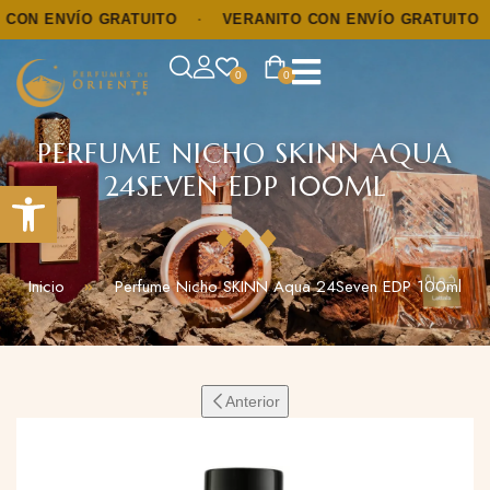
N ENVÍO GRATUITO
·
VERANITO CON ENVÍO GRATUITO
·
0
0
PERFUME NICHO SKINN AQUA
24SEVEN EDP 100ML
Abrir barra de herramientas
Inicio
Perfume Nicho SKINN Aqua 24Seven EDP 100ml
Anterior