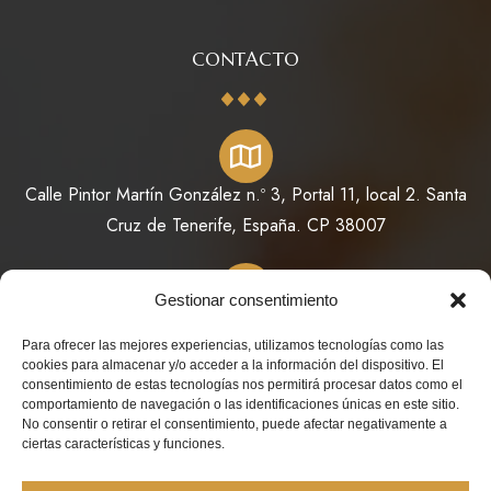
CONTACTO
Calle Pintor Martín González n.º 3, Portal 11, local 2. Santa
Cruz de Tenerife, España. CP 38007
Gestionar consentimiento
822 64 11 73 / 623 98 78 08
Para ofrecer las mejores experiencias, utilizamos tecnologías como las
cookies para almacenar y/o acceder a la información del dispositivo. El
consentimiento de estas tecnologías nos permitirá procesar datos como el
comportamiento de navegación o las identificaciones únicas en este sitio.
No consentir o retirar el consentimiento, puede afectar negativamente a
info@perfumesdeoriente.es
ciertas características y funciones.