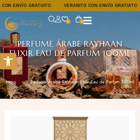
N ENVÍO GRATUITO
·
VERANITO CON ENVÍO GRATUITO
·
0
0
PERFUME ÁRABE RAYHAAN
ELIXIR EAU DE PARFUM 100ML
Abrir barra de herramientas
Inicio
Perfume Árabe Rayhaan Elixir Eau de Parfum 100ml