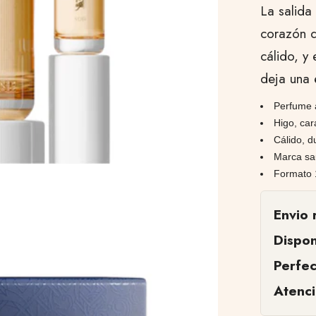
La salida
corazón 
cálido, y
deja una 
Perfume á
Higo, car
Cálido, d
Marca sa
Formato 
Envio 
Dispon
Perfe
Atenc