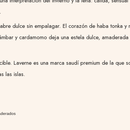
 interpretación del invierno y la leña: cálida, sensual 
.
 abre dulce sin empalagar. El corazón de haba tonka y
a, ámbar y cardamomo deja una estela dulce, amaderad
cible. Laverne es una marca saudí premium de la que so
 las islas.
aderados