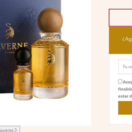
¿Ag
Acep
finali
estar 
iguiente