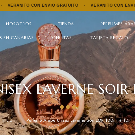
TO CON ENVÍO GRATUITO
·
VERANITO CON ENVÍO GRATUIT
NOSOTROS
TIENDA
PERFUMES ÁRAB
S EN CANARIAS
OFERTAS
TARJETA REGALO
ISEX LAVERNE SOIR
Inicio
Perfume Árabe Unisex Laverne Soir EDP 100ml + 10ml