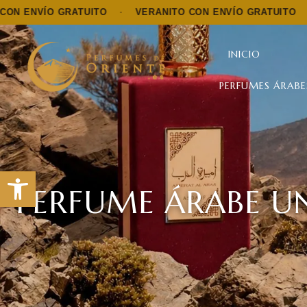
 GRATUITO
·
VERANITO CON ENVÍO GRATUITO
·
VERANI
INICIO
PERFUMES ÁRABE
Abrir barra de herramientas
PERFUME ÁRABE UN