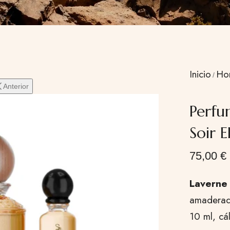
Inicio
Ho
Anterior
Perfu
Soir 
75,00
€
Laverne 
amaderad
10 ml, cá