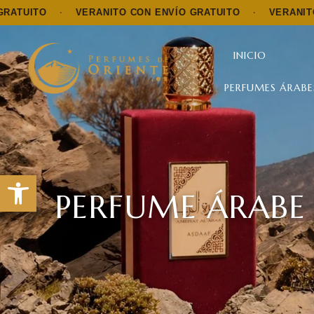
VERANITO CON ENVÍO GRATUITO
·
VERANITO CON ENVÍ
INICIO
PERFUMES ÁRABE
Abrir barra de herramientas
PERFUME ÁRABE