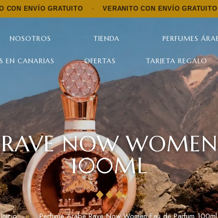
O GRATUITO
·
VERANITO CON ENVÍO GRATUITO
·
VERANI
NOSOTROS
TIENDA
PERFUMES ÁRAB
S EN CANARIAS
OFERTAS
TARJETA REGALO
 RAVE NOW WOMEN
100ML
Inicio
Perfume Árabe Rave Now Women Eau de Parfum 100ml