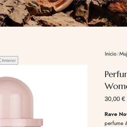
Inicio
Muj
Anterior
Perfu
Wome
30,00
€
Rave No
perfume á