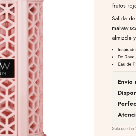
frutos roj
Salida de
malvavisc
almizcle 
Inspirado
De Rave, 
Eau de P
Envio 
Dispon
Perfe
Atenc
Solo quedan 