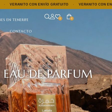
TO CON ENVÍO GRATUITO
·
VERANITO CON ENVÍO GRATUI
0
0
ES EN TENERIFE
CONTACTO
 EAU DE PARFUM