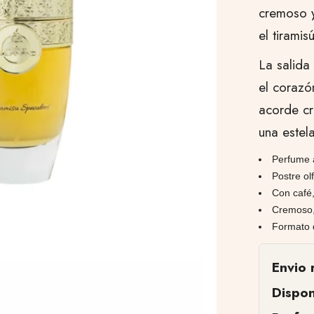
cremoso y
el tiramis
La salida
el corazó
acorde cr
una estel
Perfume 
Postre ol
Con café,
Cremoso,
Formato 
Envio 
Dispon