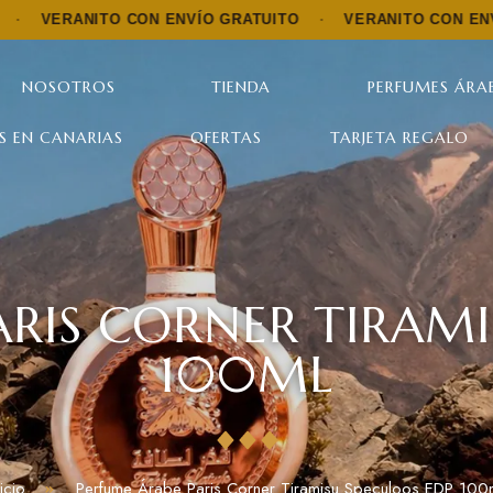
ITO CON ENVÍO GRATUITO
·
VERANITO CON ENVÍO GRATUI
NOSOTROS
TIENDA
PERFUMES ÁRAB
S EN CANARIAS
OFERTAS
TARJETA REGALO
ARIS CORNER TIRAMI
100ML
nicio
Perfume Árabe Paris Corner Tiramisu Speculoos EDP 100