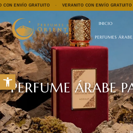
O GRATUITO
·
VERANITO CON ENVÍO GRATUITO
·
VERAN
INICIO
PERFUMES ÁRABE
Abrir barra de herramientas
PERFUME ÁRABE P
I