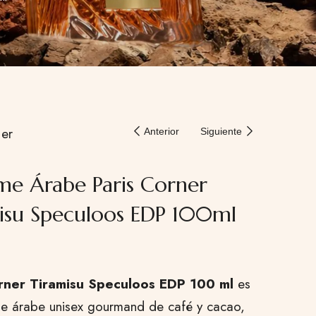
er
Anterior
Siguiente
me Árabe Paris Corner
isu Speculoos EDP 100ml
rner Tiramisu Speculoos EDP 100 ml
es
e árabe unisex gourmand de café y cacao,