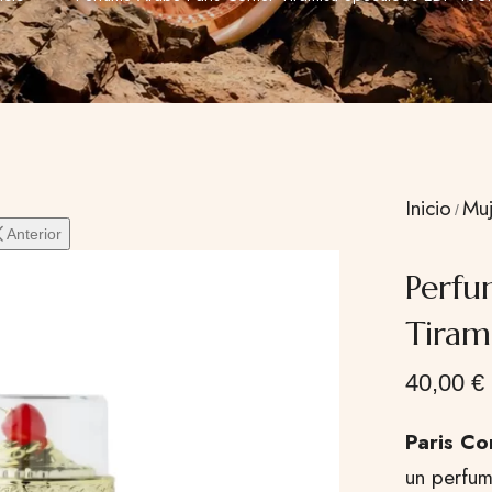
Inicio
Muj
Anterior
Perfu
Tiram
40,00
€
Paris Co
un perfum