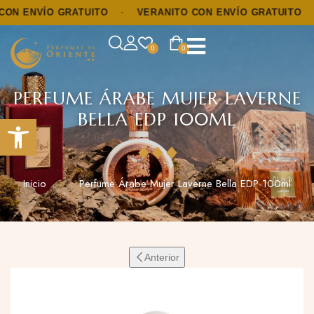
 ENVÍO GRATUITO
·
VERANITO CON ENVÍO GRATUITO
·
0
0
PERFUME ÁRABE MUJER LAVERNE
BELLA EDP 100ML
Abrir barra de herramientas
Inicio
Perfume Árabe Mujer Laverne Bella EDP 100ml
Anterior