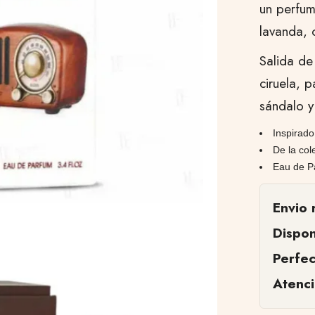
un perfu
lavanda, 
Salida de
ciruela, 
sándalo y
Inspirado
De la col
Eau de P
Envio 
Dispon
Perfe
Atenc