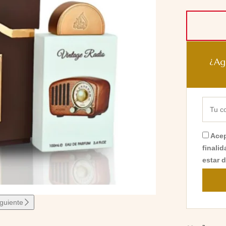
¿Ag
Acep
finali
estar 
iguiente