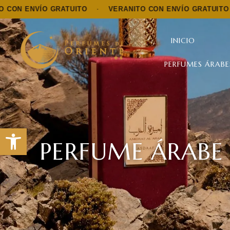
O GRATUITO
·
VERANITO CON ENVÍO GRATUITO
·
VERAN
INICIO
PERFUMES ÁRABE
Abrir barra de herramientas
PERFUME ÁRABE 