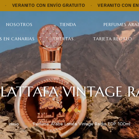
ITO CON ENVÍO GRATUITO
·
VERANITO CON ENVÍO GRATUI
NOSOTROS
TIENDA
PERFUMES ÁRAB
S EN CANARIAS
OFERTAS
TARJETA REGALO
LATTAFA VINTAGE 
Inicio
Perfume Árabe Lattafa Vintage Radio EDP 100ml