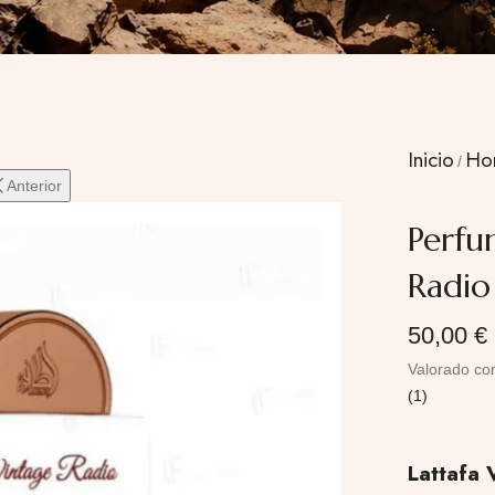
Inicio
Ho
Anterior
Perfu
Radio
50,00
€
Valorado c
(
1
)
Lattafa 