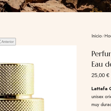
Inicio
Ho
Anterior
Perfu
Eau d
25,00
€
Lattafa
unisex or
muy durad