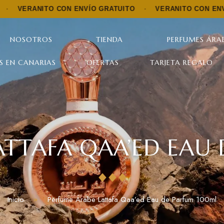
ITO CON ENVÍO GRATUITO
·
VERANITO CON ENVÍO GRATUI
NOSOTROS
TIENDA
PERFUMES ÁRAB
S EN CANARIAS
OFERTAS
TARJETA REGALO
ATTAFA QAA’ED EAU
Inicio
Perfume Árabe Lattafa Qaa’ed Eau de Parfum 100ml