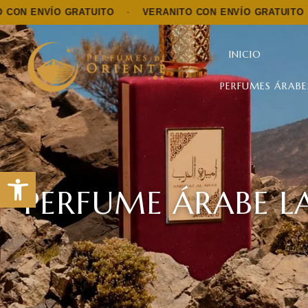
O GRATUITO
·
VERANITO CON ENVÍO GRATUITO
·
VERAN
INICIO
PERFUMES ÁRABE
Abrir barra de herramientas
PERFUME ÁRABE L