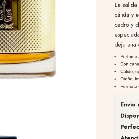
La salid
cálida y 
cedro y c
especiado
deja una 
Perfume 
Con canel
Cálido, o
Otoño, in
Formato 
Envio 
Dispon
Perfe
Atenc