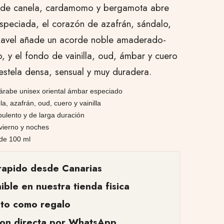
a de canela, cardamomo y bergamota abre
especiada, el corazón de azafrán, sándalo,
lavel añade un acorde noble amaderado-
, y el fondo de vainilla, oud, ámbar y cuero
estela densa, sensual y muy duradera.
árabe unisex oriental ámbar especiado
a, azafrán, oud, cuero y vainilla
pulento y de larga duración
vierno y noches
de 100 ml
rapido desde Canarias
ible en nuestra tienda fisica
cto como regalo
ion directa por WhatsApp