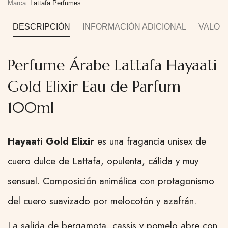
Marca:
Lattafa Perfumes
DESCRIPCIÓN
INFORMACIÓN ADICIONAL
VALORA
Perfume Árabe Lattafa Hayaati
Gold Elixir Eau de Parfum
100ml
Hayaati Gold Elixir
es una fragancia unisex de
cuero dulce de Lattafa, opulenta, cálida y muy
sensual. Composición animálica con protagonismo
del cuero suavizado por melocotón y azafrán.
La salida de bergamota, cassis y pomelo abre con