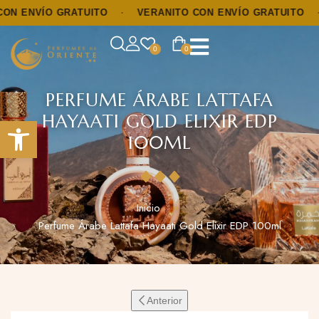
ENVÍO GRATUITO
·
VERANITO CON ENVÍO GRATUITO
·
V
0
0
PERFUME ÁRABE LATTAFA
HAYAATI GOLD ELIXIR EDP
Abrir barra de herramientas
100ML
Inicio
Perfume Árabe Lattafa Hayaati Gold Elixir EDP 100ml
Anterior