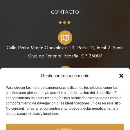
CONTACTO
Calle Pintor Martín González n.º 3, Portal 11, local 2. Santa
Cruz de Tenerife, España. CP 38007
Gestionar consentimiento
822 64 11 73 / 623 98 78 08
Para ofrecer las mejores experiencias, utilizamos tecnologías como las
cookies para almacenar y/o acceder a la información del dispositivo. El
consentimiento de estas tecnologías nos permitirá procesar datos como el
comportamiento de navegación o las identificaciones únicas en este sitio.
No consentir o retirar el consentimiento, puede afectar negativamente a
info@perfumesdeoriente.es
ciertas características y funciones.