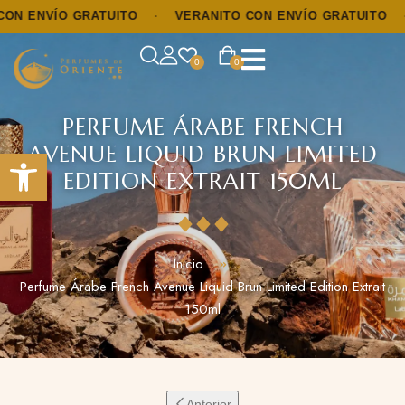
ENVÍO GRATUITO
·
VERANITO CON ENVÍO GRATUITO
·
V
0
0
PERFUME ÁRABE FRENCH
AVENUE LIQUID BRUN LIMITED
Abrir barra de herramientas
EDITION EXTRAIT 150ML
Inicio
Perfume Árabe French Avenue Liquid Brun Limited Edition Extrait
150ml
Anterior