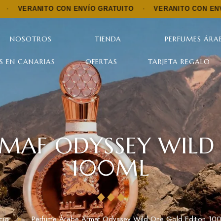
ITO CON ENVÍO GRATUITO
·
VERANITO CON ENVÍO GRATUI
NOSOTROS
TIENDA
PERFUMES ÁRAB
S EN CANARIAS
OFERTAS
TARJETA REGALO
MAF ODYSSEY WILD
100ML
icio
Perfume Árabe Armaf Odyssey Wild One Gold Edition 10