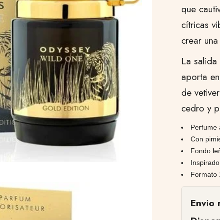
que cautiv
cítricas 
crear una 
La salida
aporta en
de vetive
cedro y p
Perfume 
Con pimi
Fondo leñ
Inspirad
Formato 
Envio 