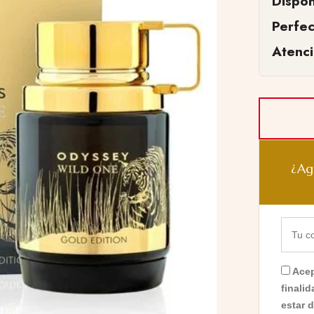
Dispon
Perfe
Atenc
¿Ag
Acep
finali
estar 