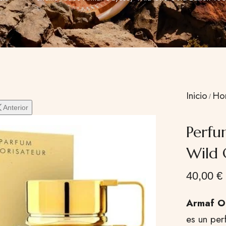
Inicio
Ho
Anterior
Perfu
Wild 
40,00
€
Armaf O
es un per