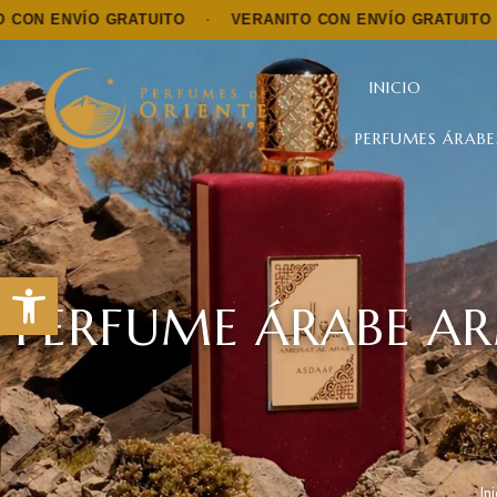
O GRATUITO
·
VERANITO CON ENVÍO GRATUITO
·
VERAN
INICIO
PERFUMES ÁRABE
Abrir barra de herramientas
PERFUME ÁRABE AR
In