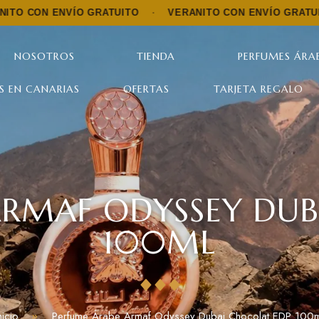
ENVÍO GRATUITO
·
VERANITO CON ENVÍO GRATUITO
·
V
NOSOTROS
TIENDA
PERFUMES ÁRAB
S EN CANARIAS
OFERTAS
TARJETA REGALO
ARMAF ODYSSEY DUB
100ML
nicio
Perfume Árabe Armaf Odyssey Dubai Chocolat EDP 100m