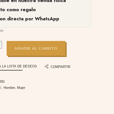
ible en nuestra tienda fisica
cto como regalo
ion directa por WhatsApp
ias
AÑADIR AL CARRITO
A LA LISTA DE DESEOS
COMPARTIR
391
S:
Hombre
,
Mujer