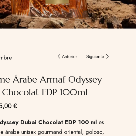
mbre
Anterior
Siguiente
me Árabe Armaf Odyssey
 Chocolat EDP 100ml
5,00
€
dyssey Dubai Chocolat EDP 100 ml
es
e árabe unisex gourmand oriental, goloso,