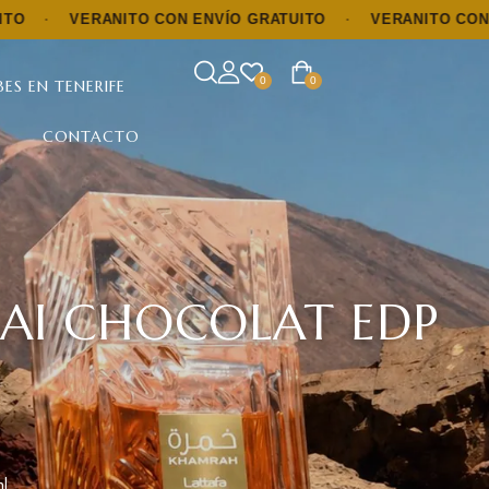
ERANITO CON ENVÍO GRATUITO
·
VERANITO CON ENVÍO GR
0
0
ES EN TENERIFE
CONTACTO
AI CHOCOLAT EDP
l