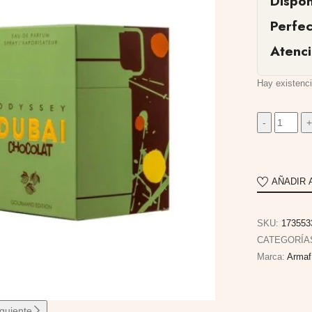
Dispon
Perfe
Atenc
Hay existenc
AÑADIR 
SKU:
173553
CATEGORÍA
Marca:
Armaf
iguiente