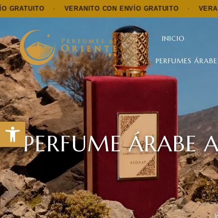
TO
·
VERANITO CON ENVÍO GRATUITO
·
VERANITO CON 
INICIO
PERFUMES ÁRABE
Abrir barra de herramientas
PERFUME ÁRABE 
I