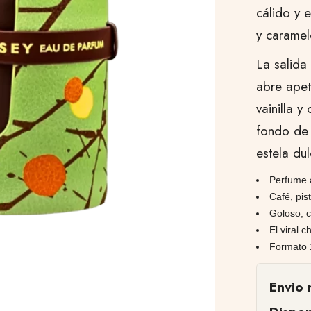
cálido y e
y caramel
La salida 
abre apet
vainilla 
fondo de
estela du
Perfume 
Café, pis
Goloso, c
El viral 
Formato 
Envio 