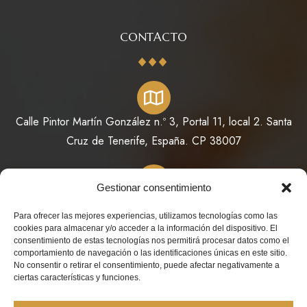
CONTACTO
Calle Pintor Martín González n.º 3, Portal 11, local 2. Santa
Cruz de Tenerife, España. CP 38007
Gestionar consentimiento
822 64 11 73 / 623 98 78 08
Para ofrecer las mejores experiencias, utilizamos tecnologías como las
cookies para almacenar y/o acceder a la información del dispositivo. El
consentimiento de estas tecnologías nos permitirá procesar datos como el
comportamiento de navegación o las identificaciones únicas en este sitio.
No consentir o retirar el consentimiento, puede afectar negativamente a
info@perfumesdeoriente.es
ciertas características y funciones.