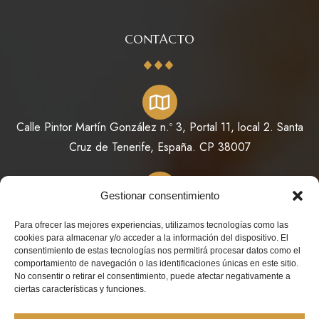
CONTACTO
Calle Pintor Martín González n.º 3, Portal 11, local 2. Santa
Cruz de Tenerife, España. CP 38007
Gestionar consentimiento
822 64 11 73 / 623 98 78 08
Para ofrecer las mejores experiencias, utilizamos tecnologías como las
cookies para almacenar y/o acceder a la información del dispositivo. El
consentimiento de estas tecnologías nos permitirá procesar datos como el
comportamiento de navegación o las identificaciones únicas en este sitio.
No consentir o retirar el consentimiento, puede afectar negativamente a
info@perfumesdeoriente.es
ciertas características y funciones.