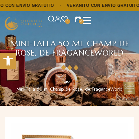
CON ENVÍO GRATUITO
·
VERANITO CON ENVÍO GRATUITO
0
0
MINI-TALLA 50 ML CHAMP DE
ROSE, DE FRAGANCEWORLD
Abrir barra de herramientas
Inicio
Mini-Talla 50 ml Champ de Rose, de FraganceWorld