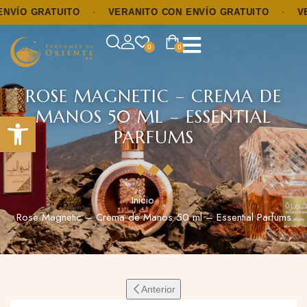
ÍO GRATUITO
·
VERANITO CON ENVÍO GRATUITO
·
VERA
0
0
ROSE MAGNETIC – CREMA DE
MANOS 50 ML – ESSENTIAL
Abrir barra de herramientas
PARFUMS
Inicio
Rose Magnetic – Crema de Manos 50 ml – Essential Parfums
Anterior