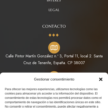
INTERÉS
LEGAL
CONTACTO
Calle Pintor Martín González n.º 3, Portal 11, local 2. Santa
Cruz de Tenerife, España. CP 38007
Gestionar consentimiento
822 64 11 73 / 623 98 78 08
Para ofrecer las mejores experiencias, utilizamos tecnologías como las
cookies para almacenar y/o acceder a la información del dispositivo. El
consentimiento de estas tecnologías nos permitirá procesar datos como el
comportamiento de navegación o las identificaciones únicas en este sitio.
No consentir o retirar el consentimiento, puede afectar negativamente a