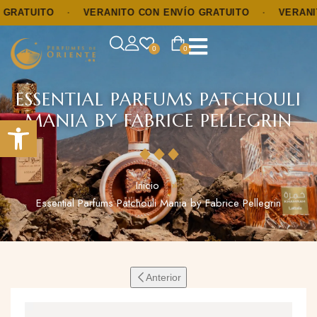
TUITO
·
VERANITO CON ENVÍO GRATUITO
·
VERANITO C
0
0
ESSENTIAL PARFUMS PATCHOULI
MANIA BY FABRICE PELLEGRIN
Abrir barra de herramientas
Inicio
Essential Parfums Patchouli Mania by Fabrice Pellegrin
Anterior